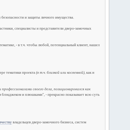
ы безопасности и защиты личного имущества.
частники, специалисты и представители дверо-замочных
атике, - в т.ч. чтобы любой, потенциальный клиент, нашел
ере тематики проекта
(в т.ч. близкой или косвенной)
, как и
 профессионалами своего дела, позиционировался как
м блэкджеком и плюшками", - прекрасно показывает всю суть
ичеству
владельцев дверо-замочного бизнеса, систем