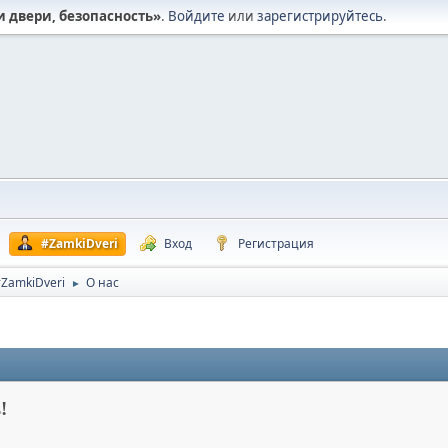
и двери, безопасность»
.
Войдите
или
зарегистрируйтесь
.
#ZamkiDveri
Вход
Регистрация
ZamkiDveri
О нас
►
!