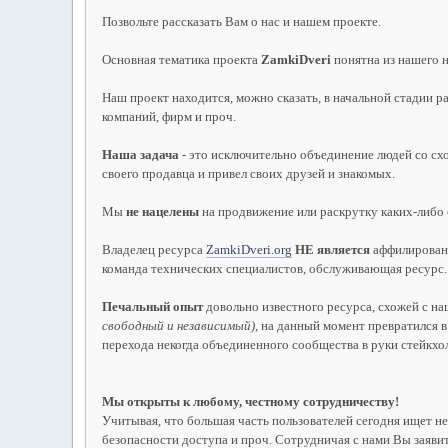
Позвольте рассказать Вам о нас и нашем проекте.
Основная тематика проекта
ZamkiDveri
понятна из нашего н
Наш проект находится, можно сказать, в начальной стадии р
компаний, фирм и проч.
Наша задача
- это исключительно объединение людей со сх
своего продавца и привел своих друзей и знакомых.
Мы
не нацелены
на продвижение или раскрутку каких-либо 
Владелец ресурса
ZamkiDveri.org
НЕ является
аффилированн
команда технических специалистов, обслуживающая ресурс.
Печальный опыт
довольно известного ресурса, схожей с н
свободный и независимый)
, на данный момент превратился 
перехода некогда объединенного сообщества в руки стейкхо
Мы открыты к любому, честному сотрудничеству!
Учитывая, что большая часть пользователей сегодня ищет 
безопасности доступа и проч. Сотрудничая с нами Вы заявит