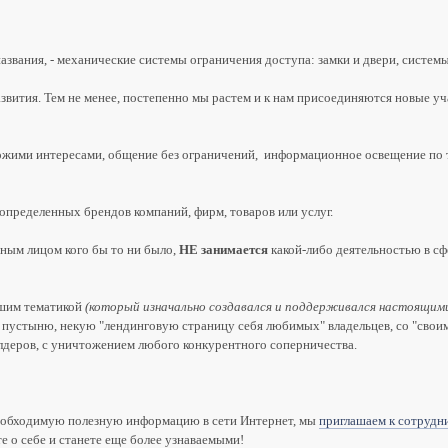
азвания, - механические системы ограничения доступа: замки и двери, систем
азвития. Тем не менее, постепенно мы растем и к нам присоединяются новые у
ожими интересами, общение без ограничений, информационное освещение по тем
определенных брендов компаний, фирм, товаров или услуг.
ым лицом кого бы то ни было,
НЕ занимается
какой-либо деятельностью в сф
ашим тематикой
(который изначально создавался и поддерживался настоящими
в пустыню, некую "лендинговую страницу себя любимых" владельцев, со "свои
лдеров, с уничтожением любого конкурентного соперничества.
необходимую полезную информацию в сети Интернет, мы
приглашаем к сотрудн
е о себе и станете еще более узнаваемыми!