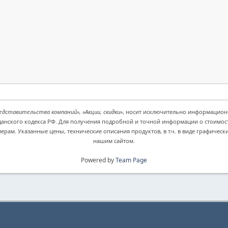
едставительства компаний», «Акции, скидки»
, носит исключительно информационн
данского кодекса РФ. Для получения подробной и точной информации о стоимост
ам. Указанные цены, технические описания продуктов, в т.ч. в виде графическ
нашим сайтом.
Powered by
Team Page