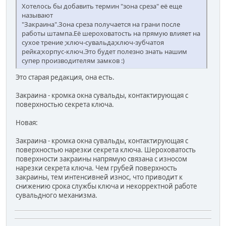
Хотелось бы добавить термин "зона среза" её еще
называют
"Закраина".Зона среза получается на грани после
работы штампа.Её шероховатость на прямую влияет на
сухое трение ;ключ-сувальда;ключ-зубчатоя
рейка;корпус-ключ.Это будет полезно знать нашим
супер производителям замков :)
Это старая редакция, она есть.
Закраина - кромка окна сувальды, контактирующая с
поверхностью секрета ключа.
Новая:
Закраина - кромка окна сувальды, контактирующая с
поверхностью нарезки секрета ключа. Шероховатость
поверхности закраины напрямую связана с износом
нарезки секрета ключа. Чем грубей поверхность
закраины, тем интенсивней износ, что приводит к
снижению срока службы ключа и некорректной работе
сувальдного механизма.