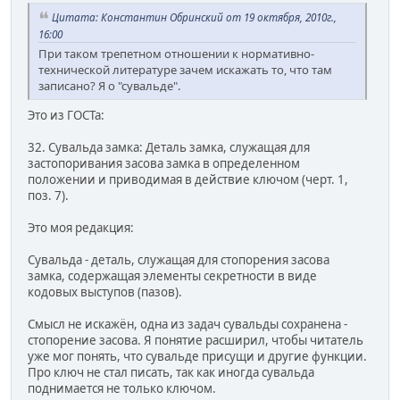
Цитата: Константин Обринский от 19 октября, 2010г.,
16:00
При таком трепетном отношении к нормативно-
технической литературе зачем искажать то, что там
записано? Я о "сувальде".
Это из ГОСТа:
32. Сувальда замка: Деталь замка, служащая для
застопоривания засова замка в определенном
положении и приводимая в действие ключом (черт. 1,
поз. 7).
Это моя редакция:
Сувальда - деталь, служащая для стопорения засова
замка, содержащая элементы секретности в виде
кодовых выступов (пазов).
Смысл не искажён, одна из задач сувальды сохранена -
стопорение засова. Я понятие расширил, чтобы читатель
уже мог понять, что сувальде присущи и другие функции.
Про ключ не стал писать, так как иногда сувальда
поднимается не только ключом.