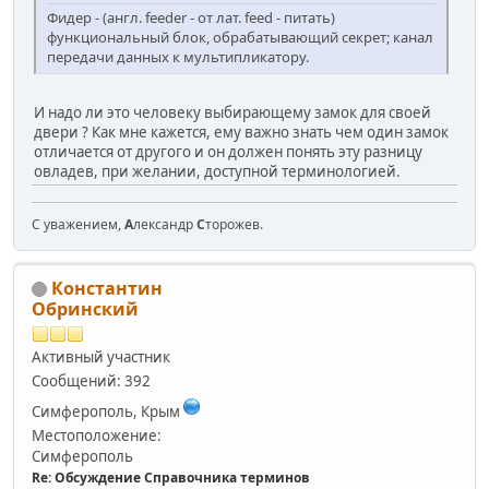
Фидер - (англ. feeder - от лат. feed - питать)
функциональный блок, обрабатывающий секрет; канал
передачи данных к мультипликатору.
И надо ли это человеку выбирающему замок для своей
двери ? Как мне кажется, ему важно знать чем один замок
отличается от другого и он должен понять эту разницу
овладев, при желании, доступной терминологией.
С уважением,
А
лександр
С
торожев.
Константин
Обринский
Активный участник
Сообщений: 392
Симферополь, Крым
Местоположение:
Симферополь
Re: Обсуждение Справочника терминов