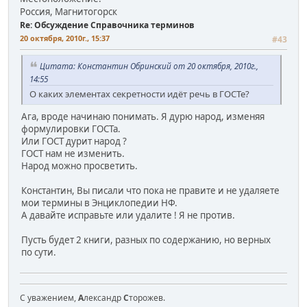
Россия, Магнитогорск
Re: Обсуждение Справочника терминов
20 октября, 2010г., 15:37
#43
Цитата: Константин Обринский от 20 октября, 2010г.,
14:55
О каких элементах секретности идёт речь в ГОСТе?
Ага, вроде начинаю понимать. Я дурю народ, изменяя
формулировки ГОСТа.
Или ГОСТ дурит народ ?
ГОСТ нам не изменить.
Народ можно просветить.
Константин, Вы писали что пока не правите и не удаляете
мои термины в Энциклопедии НФ.
А давайте исправьте или удалите ! Я не против.
Пусть будет 2 книги, разных по содержанию, но верных
по сути.
С уважением,
А
лександр
С
торожев.