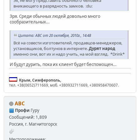
Эх, не могу представить обычного человека
вникающего в разрядность замков. :du:
Зря. Среди обычных людей довольно много
сообразительных...
Цитата: АВС от 20 октября, 2010г., 14:48
Всё на совести изготовителей, продавцов-менеджеров,
установщиков, болтунов в интернете.
Дурят народ
именно они, вот их и надо учить, на мой взгляд. *Drink*
И будут дурить, пока их клиент будет беспомощен...
Крым, Симферополь,
тел. +38(0652)711669, моб. +380932711669, +380958470607.
АВС
Профи
Гуру
Сообщений: 1,809
Россия, г. Магнитогорск
Местоположение: