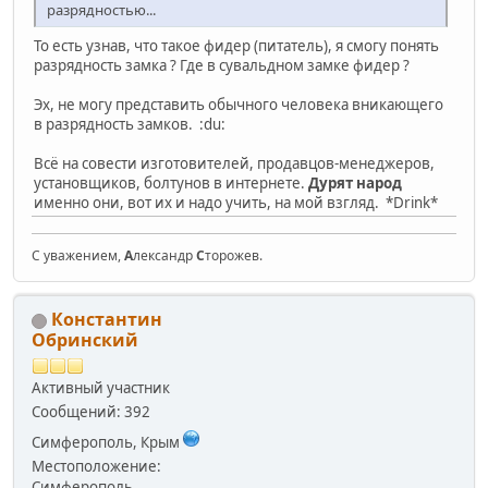
разрядностью...
То есть узнав, что такое фидер (питатель), я смогу понять
разрядность замка ? Где в сувальдном замке фидер ?
Эх, не могу представить обычного человека вникающего
в разрядность замков. :du:
Всё на совести изготовителей, продавцов-менеджеров,
установщиков, болтунов в интернете.
Дурят народ
именно они, вот их и надо учить, на мой взгляд. *Drink*
С уважением,
А
лександр
С
торожев.
Константин
Обринский
Активный участник
Сообщений: 392
Симферополь, Крым
Местоположение:
Симферополь