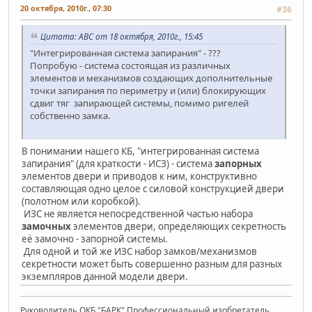
20 октября, 2010г., 07:30
#36
Цитата: АВС от 18 октября, 2010г., 15:45
"Интегрированная система запирания" - ???
Попробую - система состоящая из различных
элементов и механизмов создающих дополнительные
точки запирания по периметру и (или) блокирующих
сдвиг тяг запирающей системы, помимо ригелей
собственно замка.
В понимании нашего КБ, "интегрированная система
запирания" (для краткости - ИСЗ) - система
запорных
элементов двери и приводов к ним, конструктивно
составляющая одно целое с силовой конструкцией двери
(полотном или коробкой).
ИЗС не является непосредственной частью набора
замочных
элементов двери, определяющих секретность
её замочно - запорной системы.
Для одной и той же ИЗС набор замков/механизмов
секретности может быть совершенно разным для разных
экземпляров данной модели двери.
Руководитель ОКБ "БАРК" Профессиональный изобретатель.