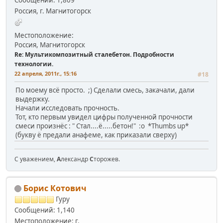
Россия, г. Магнитогорск
Местоположение:
Россия, Магнитогорск
Re: Мультикомпозитный сталебетон. Подробности
технологии.
22 апреля, 2011г., 15:16
#18
По моему всё просто. ;) Сделали смесь, закачали, дали
выдержку.
Начали исследовать прочность.
Тот, кто первым увидел цифры полученной прочности
смеси произнёс : " Стал....ё.....бетон!" :o *Thumbs up*
(букву ё предали анафеме, как приказали сверху)
С уважением,
А
лександр
С
торожев.
Борис Котович
Гуру
Сообщений: 1,140
Местоположение: г.