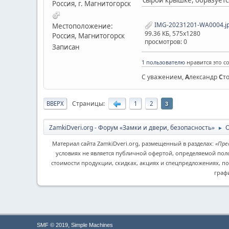
Россия, г. Магнитогорск
IMG-20231201-WA0004.j
Местоположение:
99.36 КБ, 575x1280
Россия, Магнитогорск
просмотров: 0
Записан
1 пользователю
нравится это с
С уважением,
А
лександр
С
т
Страницы
ВВЕРХ
1
2
3
ZamkiDveri.org - Форум «Замки и двери, безопасность»
►
Материал сайта ZamkiDveri.org, размещенный в разделах:
«Пре
условиях не является публичной офертой, определяемой пол
стоимости продукции, скидках, акциях и спецпредложениях, п
граф
,
SMF © 2019
Simple Machines