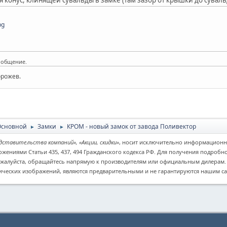
pg
ообщение.
орожев.
Основной
Замки
КРОМ - новый замок от завода Поливектор
►
►
дставительства компаний», «Акции, скидки»
, носит исключительно информационн
ожениями Статьи 435, 437, 494 Гражданского кодекса РФ. Для получения подроб
ожалуйста, обращайтесь напрямую к производителям или официальным дилерам. Ук
ических изображений, являются предварительными и не гарантируются нашим са