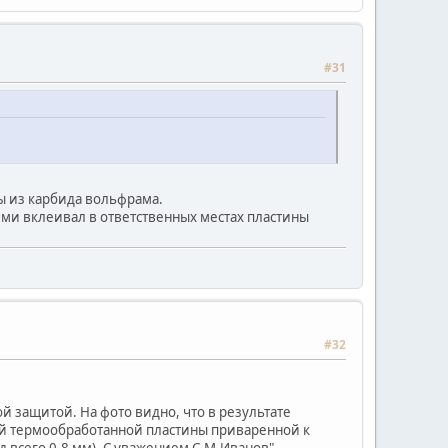
#31
ы из карбида вольфрама.
ними вклеивал в ответственных местах пластины
#32
 защитой. На фото видно, что в результате
ой термообработанной пластины приваренной к
д всего 0.8 мм). С уважением С.М.Иванов"