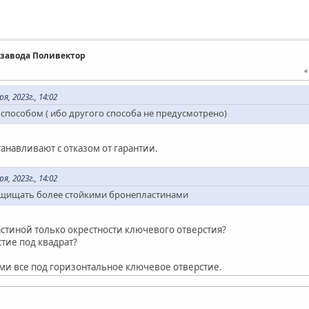
т завода Поливектор
, 2023г., 14:02
способом ( ибо другого способа не предусмотрено)
танавливают с отказом от гарантии.
, 2023г., 14:02
щищать более стойкими бронепластинами
тиной только окрестности ключевого отверстия?
тие под квадрат?
ами все под горизонтальное ключевое отверстие.