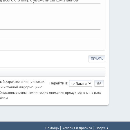
ПЕЧАТЬ
ый характер и ни при каких
Перейти в
ной и точной информации о
азанные цены, технические описания продуктов, в т.ч. в виде
йтом.
|
|
Помощь
Условия и правила
Вверх ▲