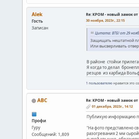
Alek
Re: КРОМ - новый замок о
30 ноября, 2023г., 22:15
Гость
Записан
Цитата: ВТБ! от 29 ноября
Защищать нештатной пла
Или высверливать отвер
В районе стойки прилега
Я когда то делал бронепл
резцов из карбида Вольф
1 пользователю
нравится это с
АВС
Re: КРОМ - новый замок о
01 декабря, 2023г., 14:12
Публикую информацию по
Профи
Гуру
"На фото представлено с
разогревания 2 мм сырой
Сообщений: 1,809
сырой крышке, образуется