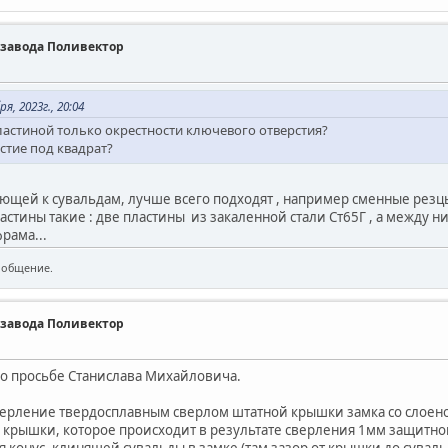
т завода Поливектор
, 2023г., 20:04
стиной только окрестности ключевого отверстия?
стие под квадрат?
ющей к сувальдам, лучше всего подходят , например сменные резц
астины такие : две пластины из закаленной стали Ст65Г , а между 
рама...
ообщение.
т завода Поливектор
 просьбе Станислава Михайловича.
верление твердосплавным сверлом штатной крышки замка со слоеной
 крышки, которое происходит в результате сверления 1мм защитн
 конус, клинящей сувальды в замке (там зазор от крышки до суваль