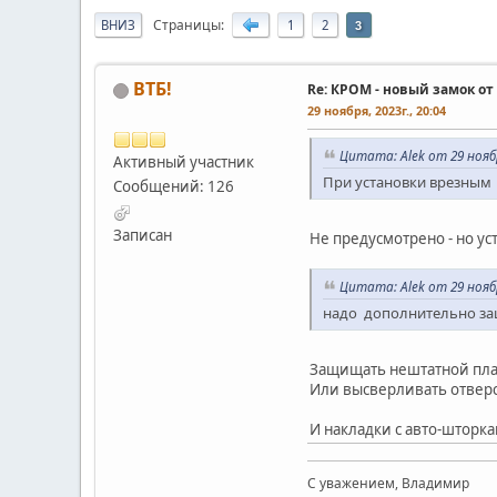
Страницы
ВНИЗ
1
2
3
ВТБ!
Re: КРОМ - новый замок о
29 ноября, 2023г., 20:04
Цитата: Alek от 29 ноября
Активный участник
При установки врезным 
Сообщений: 126
Записан
Не предусмотрено - но ус
Цитата: Alek от 29 ноября
надо дополнительно за
Защищать нештатной плас
Или высверливать отверс
И накладки с авто-шторк
С уважением, Владимир