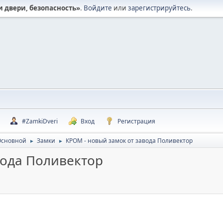
и двери, безопасность»
.
Войдите
или
зарегистрируйтесь
.
#ZamkiDveri
Вход
Регистрация
Основной
Замки
КРОМ - новый замок от завода Поливектор
►
►
вода Поливектор