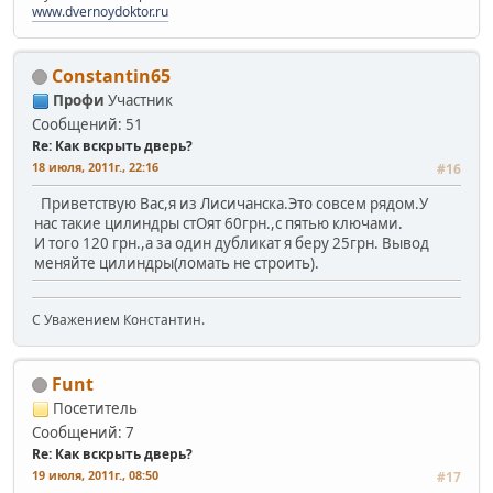
www.dvernoydoktor.ru
Constantin65
Профи
Участник
Сообщений: 51
Re: Как вскрыть дверь?
18 июля, 2011г., 22:16
#16
Приветствую Вас,я из Лисичанска.Это совсем рядом.У
нас такие цилиндры стОят 60грн.,с пятью ключами.
И того 120 грн.,а за один дубликат я беру 25грн. Вывод
меняйте цилиндры(ломать не строить).
С Уважением Константин.
Funt
Посетитель
Сообщений: 7
Re: Как вскрыть дверь?
19 июля, 2011г., 08:50
#17