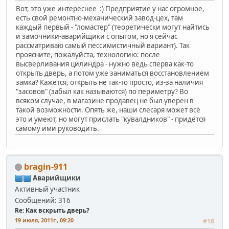
Вот, это уже интереснее :) Предприятие у нас огромное,
есть свой ремонтно-механический завод-цех, там
каждый первый - "ломастер" (теоретически могут найтись
и замочники-аварийщики с опытом, но я сейчас
рассматриваю самый пессимистичный вариант). Так
проясните, пожалуйста, технологию: после
высверливания цилиндра - нужно ведь сперва как-то
открыть дверь, а потом уже заниматься восстановлением
замка? Кажется, открыть не так-то просто, из-за наличия
"засовов" (забыл как называются) по периметру? Во
всяком случае, в магазине продавец не был уверен в
такой возможности. Опять же, наши слесаря может всё
это и умеют, но могут прислать "кувалдников" - придётся
самому ими руководить.
bragin-911
Аварийщики
Активный участник
Сообщений: 316
Re: Как вскрыть дверь?
19 июля, 2011г., 09:20
#18