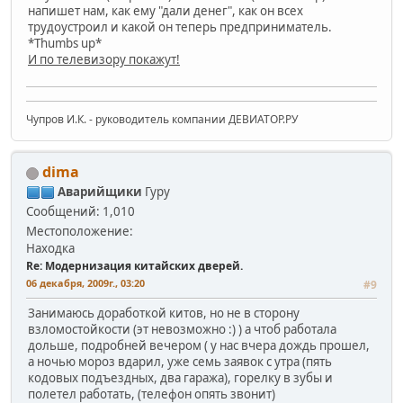
напишет нам, как ему "дали денег", как он всех
трудоустроил и какой он теперь предприниматель.
*Thumbs up*
И по телевизору покажут!
Чупров И.К. - руководитель компании ДЕВИАТОР.РУ
dima
Аварийщики
Гуру
Сообщений: 1,010
Местоположение:
Находка
Re: Модернизация китайских дверей.
06 декабря, 2009г., 03:20
#9
Занимаюсь доработкой китов, но не в сторону
взломостойкости (эт невозможно :) ) а чтоб работала
дольше, подробней вечером ( у нас вчера дождь прошел,
а ночью мороз вдарил, уже семь заявок с утра (пять
кодовых подъездных, два гаража), горелку в зубы и
полетел работать, (телефон опять звонит)