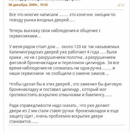
06 декабря, 2009г., 10:55
#12
Все что многие написали ........ это конечно эмоции по
поводу рынка входных дверей.....
Теперь выскажу свои наблюдения и общение с
сервисниками...
У меня рядом стоит дом ... около 120 кв так называемых
Калининградских дверей уже работают 4 года ..... были
кражи , но не с разрушением полотна , а разрушением
фиговой броненакладки и переломом цилиндра. За все
время наблюдения не сломалась ни одна ручка ........ и
наши сервисники не сообщили о замене замков ...
Чтобы сделал бы в этих дверей , это заменил бы фиговую
броненакладку и поставил цилиндр , который мог
противостоять вскрытию отмычками и бампингу.......
Ради справедливости надо сказать , что уже делают
двери из 2 мм стали ставят ручки -броненакладки и еще
защиту Щит , очень проблемно вскрытие двери
становится.......