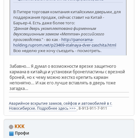
В Питере торговая компания китайскими дверьми, для
поддержания продаж, сейчас ставит на Китай -
Барьер-4. Есть даже более того:
"Данная дверь укомплектована фирменным
двухсекционным замком «Меттэм» российского
производства.
" - во как -
http://panorama-
holding.ruprom.net/p23469-stalnaya-dver-zaschita.html
Всю неделю уже хочу съездить - посмотреть.
Забавно... Я думал о возможности врезке защитного
кармана в китайца и установки бронепластины с врезной
броней, но к чему можно жестко крепить карман
непонятно... И как его лучше вставлять в дверь тоже
загадка...
Аварийное вскрытие замков, сейфов и автомобилей в г.
Новосибирске. Подробнее здесь >>>
, 8-913-911-7-911
KKK
Профи