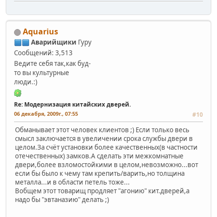
Aquarius
Аварийщики
Гуру
Сообщений: 3,513
Ведите себя так,как буд-
то вы культурные
люди.:)
Re: Модернизация китайских дверей.
06 декабря, 2009г., 07:55
#10
Обманывает этот человек клиентов ;) Если только весь
смысл заключается в увеличении срока службы двери в
целом.За счёт установки более качественных(в частности
отечественных) замков.А сделать эти межкомнатные
двери,более взломостойкими в целом,невозможно...вот
если бы было к чему там крепить/варить,но толщина
металла...и в области петель тоже...
Вобщем этот товарищ продляет "агонию" кит.дверей,а
надо бы "эвтаназию" делать ;)