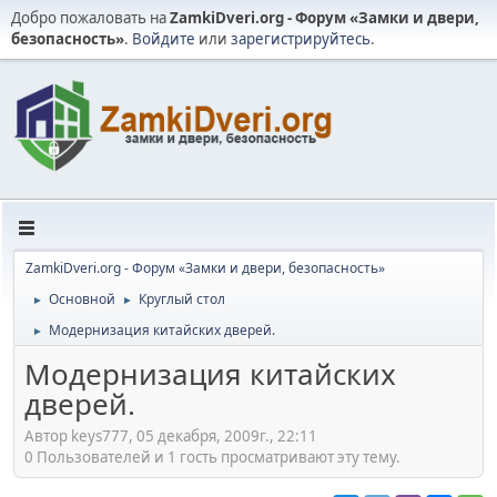
Добро пожаловать на
ZamkiDveri.org - Форум «Замки и двери,
безопасность»
.
Войдите
или
зарегистрируйтесь
.
ZamkiDveri.org - Форум «Замки и двери, безопасность»
Основной
Круглый стол
►
►
Модернизация китайских дверей.
►
Модернизация китайских
дверей.
Автор keys777, 05 декабря, 2009г., 22:11
0 Пользователей и 1 гость просматривают эту тему.